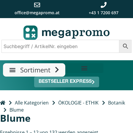
office@megapromo.at
+43 1 7200 697
TRENDS & NEUHEITEN
ÜBER UNS
BESTSELLER EXPRESS
Alle Kategorien
ÖKOLOGIE - ETHIK
Botanik
Blume
Blume
Ergebnisse 1 – 12 von 132 werden angezeigt