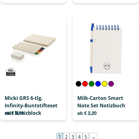
Micki GRS 6-tlg.
Milk-Carton Smart
Infinity-Buntstifteset
Note Set Notizbuch
mit Notizblock
ab
€
2,50
ab
€
2,20
1
2
3
4
5
→