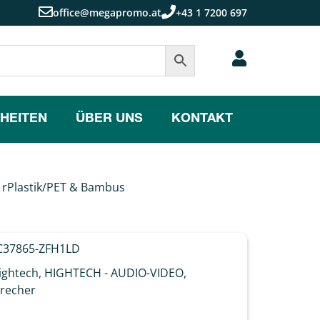
office@megapromo.at
+43 1 7200 697
HEITEN
ÜBER UNS
KONTAKT
 rPlastik/PET & Bambus
37865-ZFH1LD
ightech
,
HIGHTECH - AUDIO-VIDEO
,
recher