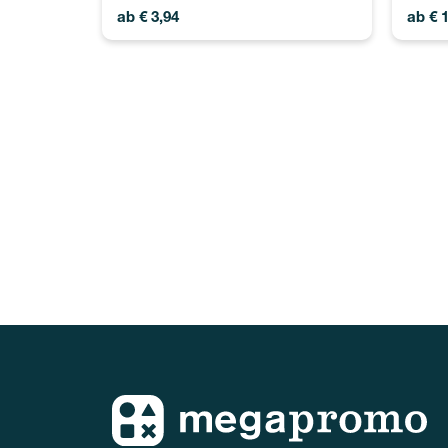
ab
€
3,94
ab
€
1