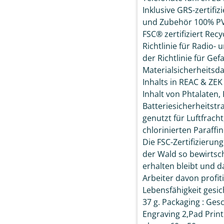
Inklusive GRS-zertifi
und Zubehör 100% PVC-
FSC® zertifiziert Rec
Richtlinie für Radio-
der Richtlinie für Ge
Materialsicherheitsd
Inhalts in REAC & ZEK 
Inhalt von Phtalaten, 
Batteriesicherheitstr
genutzt für Luftfracht
chlorinierten Paraffin
Die FSC-Zertifizierun
der Wald so bewirtscha
erhalten bleibt und 
Arbeiter davon profiti
Lebensfähigkeit gesich
37 g. Packaging : Ges
Engraving 2,Pad Print 