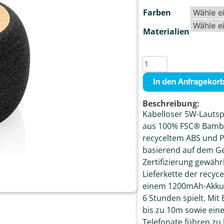
Farben
Materialien
In den Anfragekor
Beschreibung:
Kabelloser 5W-Lautspr
aus 100% FSC® Bambus
recyceltem ABS und P
basierend auf dem Ge
Zertifizierung gewährl
Lieferkette der recyce
einem 1200mAh-Akku a
6 Stunden spielt. Mit
bis zu 10m sowie ein
Telefonate führen zu