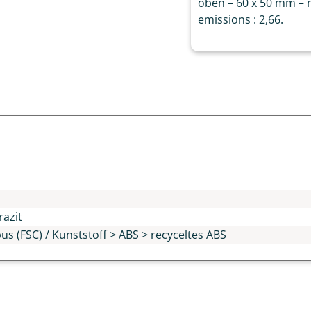
oben – 60 x 50 mm – m
emissions : 2,66.
n
razit
s (FSC) / Kunststoff > ABS > recyceltes ABS