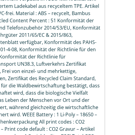
ziertem Ladekabel aus recyceltem TPE. Artikel
frei. Material : ABS – recycelt, Bambus
ycled Content Percent : 51 Konformität der
 und Telefonzubehör 2014/53/EU, Konformität
fahrgüter 2011/65/EC & 2015/863,
atenblatt verfügbar, Konformität des PAHS-
01-4-08, Konformität der Richtlinie für den
Konformität der Richtlinie für
ansport UN38.3, Luftverkehrs Zertifikat
, Frei von einzel- und mehrkettige,
en, Zertifikat des Recycled Claim Standard,
g für die Waldbewirtschaftung bestätigt, dass
ftet wird, dass die biologische Vielfalt
das Leben der Menschen vor Ort und der
ert, während gleichzeitig die wirtschaftliche
ert wird. WEEE Battery : 1 Li-Poly – 18650 –
chenkverpackung All print codes : CO2
– Print code default : CO2 Gravur – Artikel