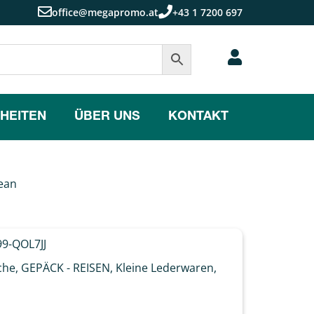
office@megapromo.at
+43 1 7200 697
HEITEN
ÜBER UNS
KONTAKT
ean
9-QOL7JJ
che
,
GEPÄCK - REISEN
,
Kleine Lederwaren
,