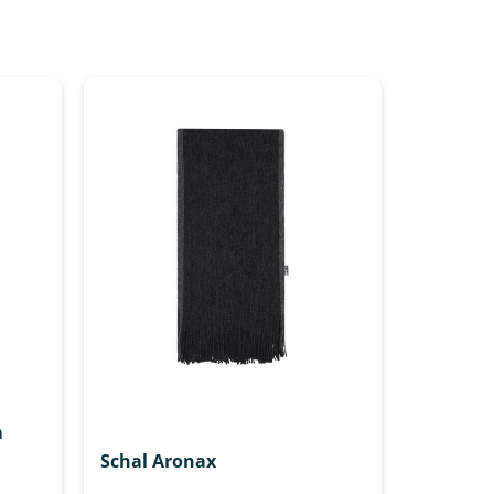
m
Schal Aronax