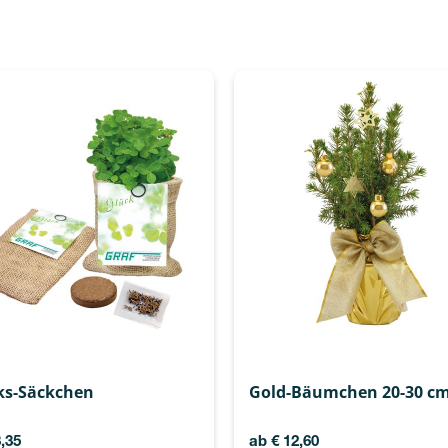
ks-Säckchen
Gold-Bäumchen 20-30 c
,35
ab
€
12,60