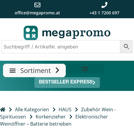
office@megapromo.at
+43 1 7200 697
TRENDS & NEUHEITEN
ÜBER UNS
BESTSELLER EXPRESS
Alle Kategorien
HAUS
Zubehör Wein -
Spirituosen
Korkenzieher
Elektronischer
Weinöffner – Batterie betrieben