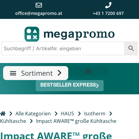
office@megapromo.at
+43 1 7200 697
TRENDS & NEUHEITEN
ÜBER UNS
BESTSELLER EXPRESS
Alle Kategorien
HAUS
Isotherm
Kühltasche
Impact AWARE™ große Kühltasche
Impact AWARE™ große