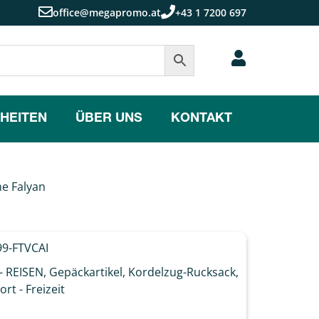
office@megapromo.at
+43 1 7200 697
HEITEN
ÜBER UNS
KONTAKT
e Falyan
9-FTVCAI
- REISEN
,
Gepäckartikel
,
Kordelzug-Rucksack
,
ort - Freizeit