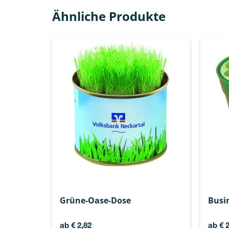
Ähnliche Produkte
Grüne-Oase-Dose
Busi
ab
€
2,82
ab
€
2