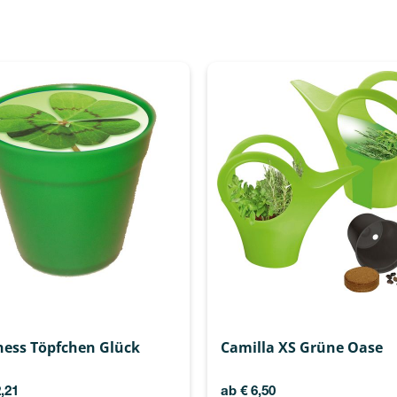
ness Töpfchen Glück
Camilla XS Grüne Oase
,21
ab
€
6,50