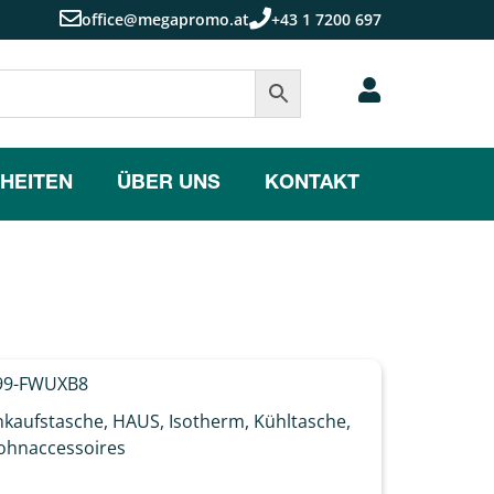
office@megapromo.at
+43 1 7200 697
HEITEN
ÜBER UNS
KONTAKT
9-FWUXB8
nkaufstasche
,
HAUS
,
Isotherm
,
Kühltasche
,
hnaccessoires