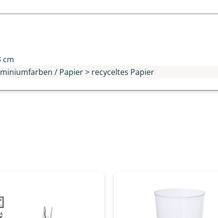
n
3 cm
uminiumfarben / Papier > recyceltes Papier