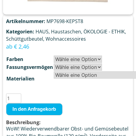
Artikelnummer:
MP7698-KEPST8
Kategorien:
HAUS
,
Haustaschen
,
ÖKOLOGIE - ETHIK
,
Schüttgutbeutel
,
Wohnaccessoires
ab
€
2,46
Farben
Fassungsvermögen
Materialien
In den Anfragekorb
Beschreibung:
WoW! Wiederverwendbarer Obst- und Gemüsebeutel
aus 100% Bio-Baumwolle (120 g/m²). Vorderseite aus