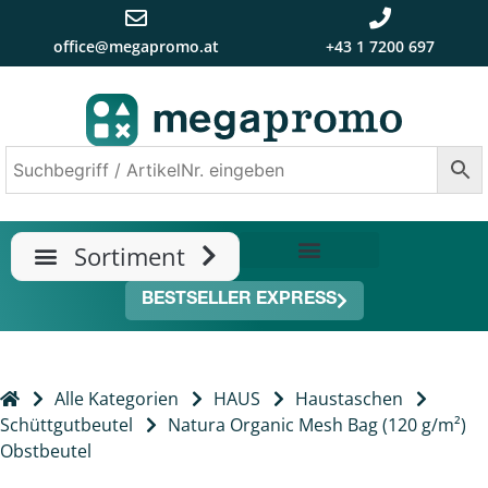
office@megapromo.at
+43 1 7200 697
TRENDS & NEUHEITEN
ÜBER UNS
BESTSELLER EXPRESS
Alle Kategorien
HAUS
Haustaschen
Schüttgutbeutel
Natura Organic Mesh Bag (120 g/m²)
Obstbeutel