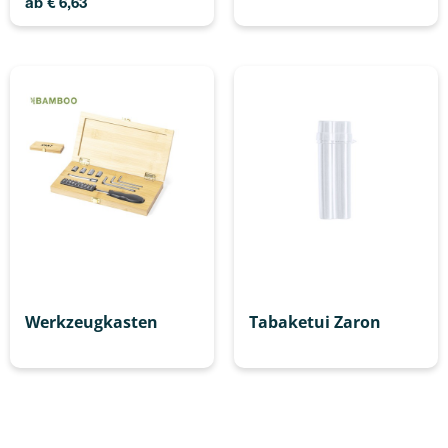
ab
€
6,63
Werkzeugkasten
Tabaketui Zaron