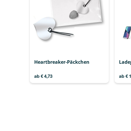
Heartbreaker-Päckchen
Lade
ab
€
4,73
ab
€
1