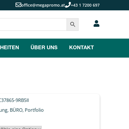
office@megapromo.at
+43 1 7200 697
HEITEN
ÜBER UNS
KONTAKT
37865-9RB5II
tung
,
BÜRO
,
Portfolio