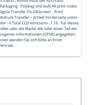
1/338/EC, Konformität der AZO-Färb-
 Packaging : Polybag und bulk All print codes
igital Transfer OS,SilkScreen – Print
iebdruck Transfer – Artikel Vorderseite unten
or : 6 Total CO2 emissions : 1,16 . Für dieses
eller oder die Marke alle oder einen Teil der
ezogenen Informationen (GPSR) angegeben.
onen wenden Sie sich bitte an Ihren
ertrieb.