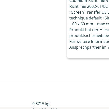
Cadmium-Richtlinie 9
Richtlinie 2002/61/EC
: Screen Transfer OS,D
technique default : S
– 60 x 60 mm – max col
Produkt hat der Herst
produktsicherheitsb
Für weitere Informati
Ansprechpartner im V
n
0,3715 kg