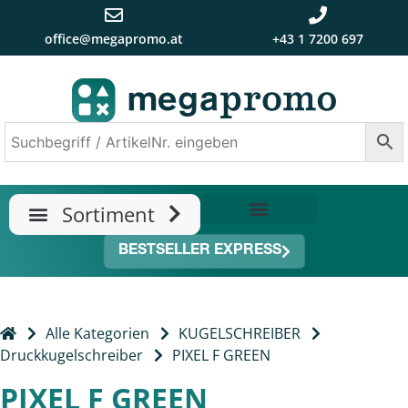
office@megapromo.at
+43 1 7200 697
TRENDS & NEUHEITEN
ÜBER UNS
BESTSELLER EXPRESS
Alle Kategorien
KUGELSCHREIBER
Druckkugelschreiber
PIXEL F GREEN
PIXEL F GREEN