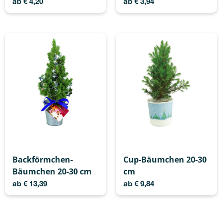
ab
€
4,20
ab
€
3,94
Backförmchen-
Cup-Bäumchen 20-30
Bäumchen 20-30 cm
cm
ab
€
13,39
ab
€
9,84