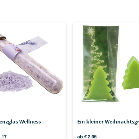
enzglas Wellness
Ein kleiner Weihnachtsg
,17
ab
€
2,95