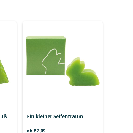
ruß
Ein kleiner Seifentraum
ab
€
3,09