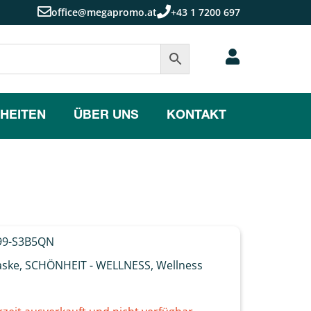
office@megapromo.at
+43 1 7200 697
HEITEN
ÜBER UNS
KONTAKT
9-S3B5QN
aske
,
SCHÖNHEIT - WELLNESS
,
Wellness