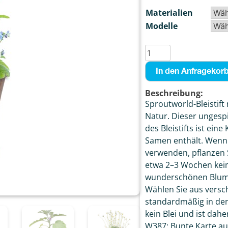
Materialien
Modelle
In den Anfragekor
Beschreibung:
Sproutworld-Bleistift 
Natur. Dieser ungespit
des Bleistifts ist ein
Samen enthält. Wenn d
verwenden, pflanzen S
etwa 2–3 Wochen keim
wunderschönen Blume
Wählen Sie aus versc
standardmäßig in den B
kein Blei und ist dahe
W387: Bunte Karte aus