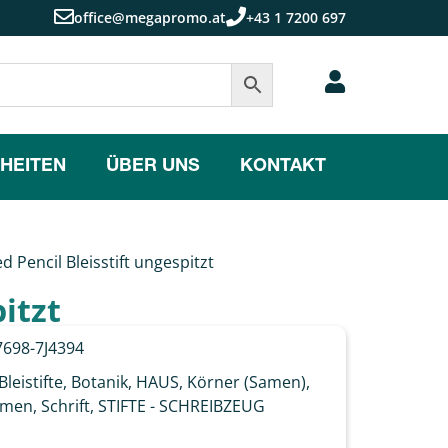
office@megapromo.at
+43 1 7200 697
HEITEN
ÜBER UNS
KONTAKT
Pencil Bleisstift ungespitzt
itzt
698-7J4394
Bleistifte
,
Botanik
,
HAUS
,
Körner (Samen)
,
amen
,
Schrift
,
STIFTE - SCHREIBZEUG