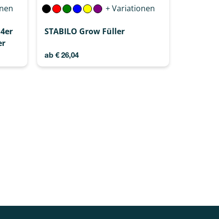
onen
+ Variationen
4er
STABILO Grow Füller
er
ab
€
26,04