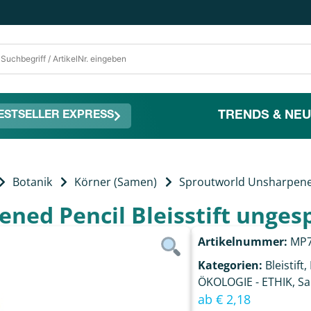
TRENDS & NEU
ESTSELLER EXPRESS
Botanik
Körner (Samen)
Sproutworld Unsharpened 
ed Pencil Bleisstift ungesp
Artikelnummer:
MP7
Kategorien:
Bleistift
,
ÖKOLOGIE - ETHIK
,
S
ab
€
2,18