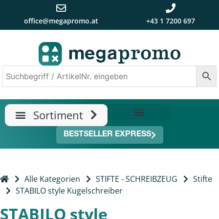
office@megapromo.at
+43 1 7200 697
TRENDS & NEUHEITEN
ÜBER UNS
BESTSELLER EXPRESS
Alle Kategorien
STIFTE - SCHREIBZEUG
Stifte
STABILO style Kugelschreiber
STABILO style