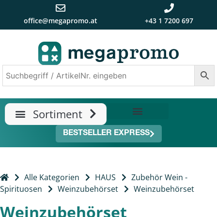
office@megapromo.at
+43 1 7200 697
TRENDS & NEUHEITEN
ÜBER UNS
BESTSELLER EXPRESS
Alle Kategorien
HAUS
Zubehör Wein -
Spirituosen
Weinzubehörset
Weinzubehörset
Weinzubehörset