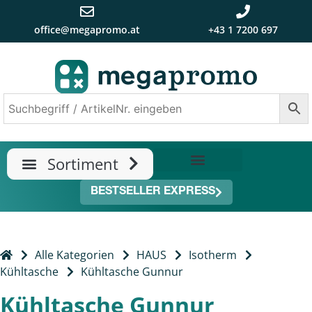
office@megapromo.at
+43 1 7200 697
TRENDS & NEUHEITEN
ÜBER UNS
BESTSELLER EXPRESS
Alle Kategorien
HAUS
Isotherm
Kühltasche
Kühltasche Gunnur
Kühltasche Gunnur