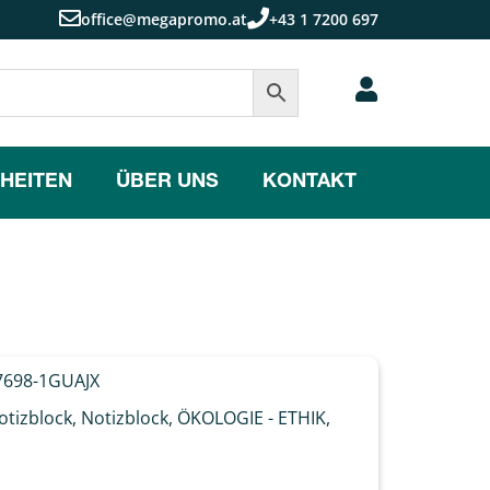
office@megapromo.at
+43 1 7200 697
HEITEN
ÜBER UNS
KONTAKT
698-1GUAJX
otizblock
,
Notizblock
,
ÖKOLOGIE - ETHIK
,