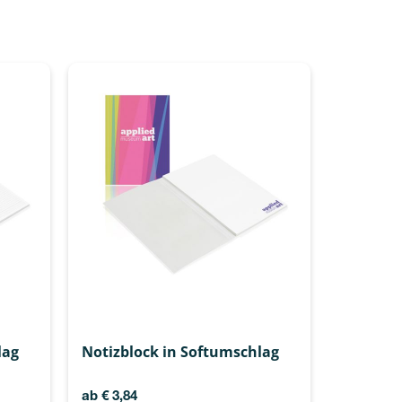
lag
Notizblock in Softumschlag
ab
€
3,84