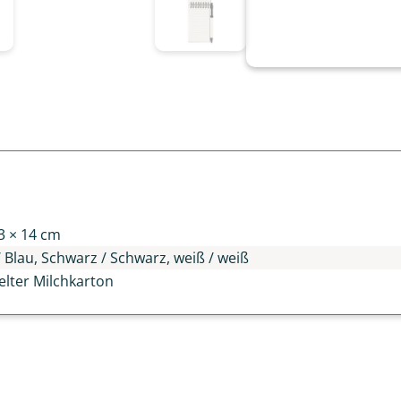
n
,3 × 14 cm
/ Blau, Schwarz / Schwarz, weiß / weiß
elter Milchkarton