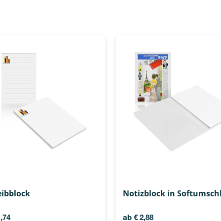
eibblock
Notizblock in Softumsch
,74
ab
€
2,88