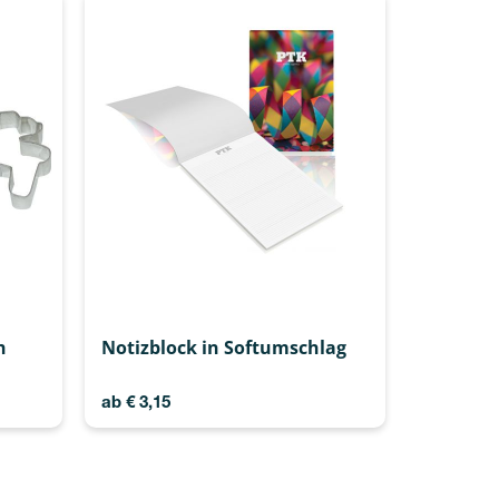
h
Notizblock in Softumschlag
ab
€
3,15