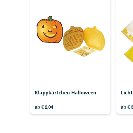
Klappkärtchen Halloween
Lich
ab
€
2,04
ab
€
3