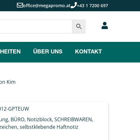
office@megapromo.at
+43 1 7200 697
HEITEN
ÜBER UNS
KONTAKT
ton Kim
012-GPTEUW
tung
,
BÜRO
,
Notizblock
,
SCHREIBWAREN
,
zeichen
,
selbstklebende Haftnotiz