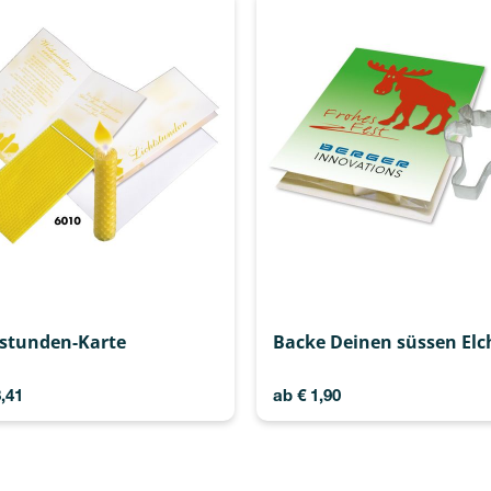
tstunden-Karte
Backe Deinen süssen Elc
,41
ab
€
1,90